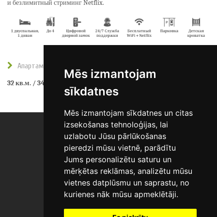
и безлимитный стриминг Netflix.
Апартаменты с 1 спальней DOUBLE
Mēs izmantojam
32 кв.м. / 343 кв.фута
sīkdatnes
Mēs izmantojam sīkdatnes un citas
izsekošanas tehnoloģijas, lai
uzlabotu Jūsu pārlūkošanas
Следите за нашими новостями:
pieredzi mūsu vietnē, parādītu
Jums personalizētu saturu un
mērķētas reklāmas, analizētu mūsu
© RIGAAPARTMENT.COM 2008 – 2026
vietnes datplūsmu un saprastu, no
kurienes nāk mūsu apmeklētāji.