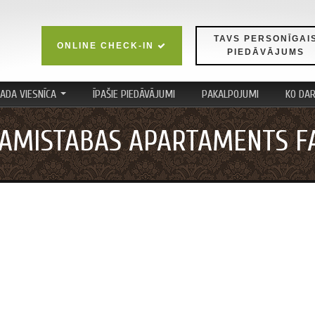
TAVS PERSONĪGAI
ONLINE CHECK-IN
PIEDĀVĀJUMS
ADA VIESNĪCA
ĪPAŠIE PIEDĀVĀJUMI
PAKALPOJUMI
KO DAR
...
ĻAMISTABAS APARTAMENTS F