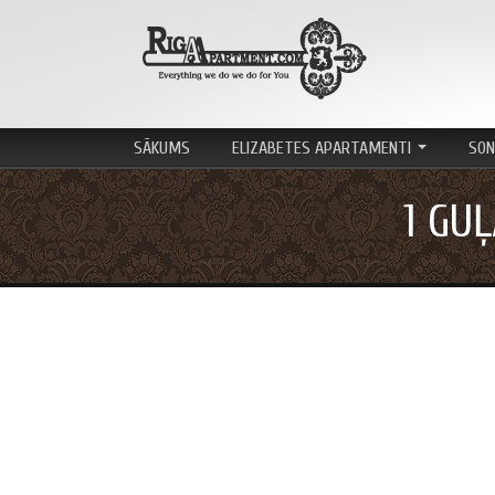
Skip
to
content
SĀKUMS
ELIZABETES APARTAMENTI
SON
...
1 GU