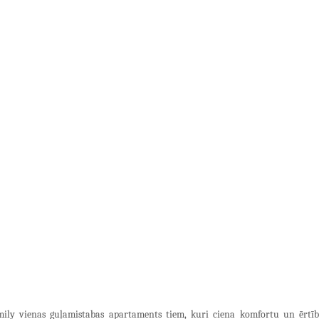
mily vienas guļamistabas apartaments tiem, kuri ciena komfortu un ērtīb